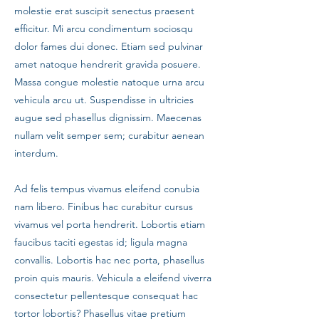
molestie erat suscipit senectus praesent
efficitur. Mi arcu condimentum sociosqu
dolor fames dui donec. Etiam sed pulvinar
amet natoque hendrerit gravida posuere.
Massa congue molestie natoque urna arcu
vehicula arcu ut. Suspendisse in ultricies
augue sed phasellus dignissim. Maecenas
nullam velit semper sem; curabitur aenean
interdum.
Ad felis tempus vivamus eleifend conubia
nam libero. Finibus hac curabitur cursus
vivamus vel porta hendrerit. Lobortis etiam
faucibus taciti egestas id; ligula magna
convallis. Lobortis hac nec porta, phasellus
proin quis mauris. Vehicula a eleifend viverra
consectetur pellentesque consequat hac
tortor lobortis? Phasellus vitae pretium