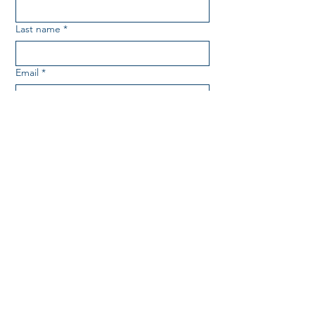
Last name
*
Email
*
Message
*
SUBMIT
About